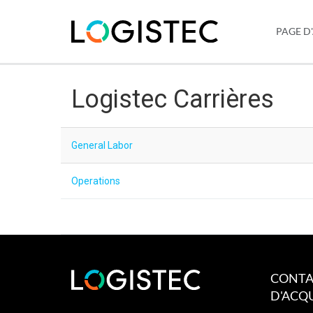
PAGE D
Logistec Carrières
General Labor
Operations
CONTA
D'ACQU