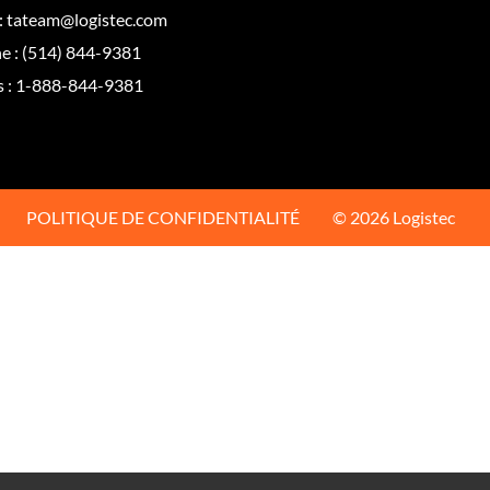
:
tateam@logistec.com
e :
(514) 844-9381
s :
1-888-844-9381
POLITIQUE DE CONFIDENTIALITÉ
© 2026 Logistec