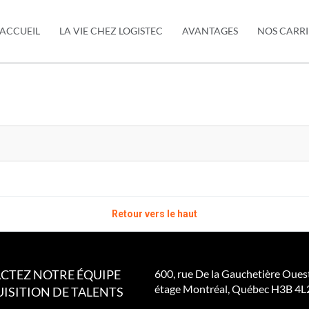
'ACCUEIL
LA VIE CHEZ LOGISTEC
AVANTAGES
NOS CARRI
Retour vers le haut
CTEZ NOTRE ÉQUIPE
600, rue De la Gauchetière Oues
étage Montréal, Québec H3B 4L
ISITION DE TALENTS