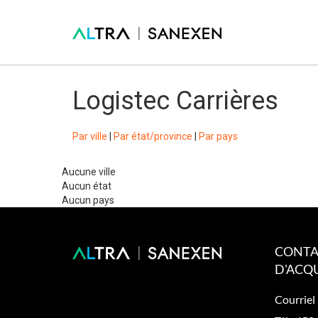
Logistec Carrières
Par ville
|
Par état/province
|
Par pays
Aucune ville
Aucun état
Aucun pays
CONTA
D'ACQU
Courriel 