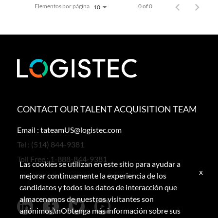
Elementos por página
0 of 0
10
CONTACT OUR TALENT ACQUISITION TEAM
Email :
tateamUS@logistec.com
Tel :
(514) 844-9381
Toll Free :
1-888-844-9381
Las cookies se utilizan en este sitio para ayudar a
x
mejorar continuamente la experiencia de los
candidatos y todos los datos de interacción que
almacenamos de nuestros visitantes son
anónimos.\nObtenga más información sobre sus