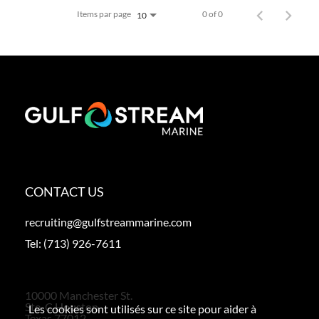
Items par page
0 of 0
10
CONTACT US
recruiting@gulfstreammarine.com
Tel:
(713) 926-7611
10000 Manchester St.
Ste. C Houston,
Les cookies sont utilisés sur ce site pour aider à
Texas 77012