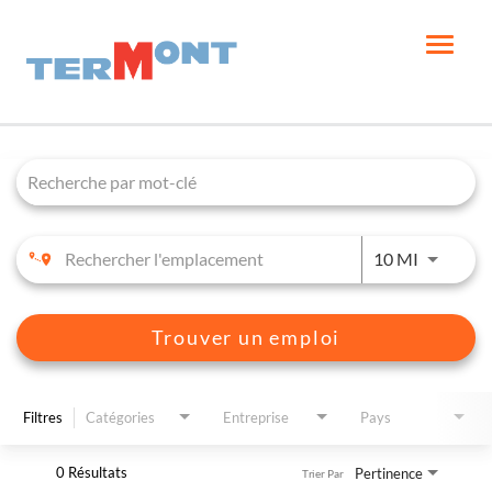
Toggle
naviga
Job Search Page
FRANÇAIS
JOBS.DI
10 MI
Trouver un emploi
Filtres
Catégories
Entreprise
Pays
0 Résultats
Pertinence
Trier Par