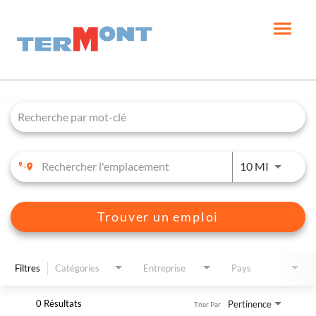
Toggle
naviga
Job Search Page
FRANÇAIS
JOBS.DI
10 MI
Trouver un emploi
Filtres
Catégories
Entreprise
Pays
0 Résultats
Pertinence
Trier Par